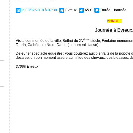
le 08/02/2018 à 07:30
Evreux
65 €
Durée :
Journée
ANNULE
Journée à Evreux
ème
Visite commentée de la ville, Beffroi du XV
siècle, Fontaine monument
Taurin, Cathédrale Notre-Dame (monument classé).
Déjeuner spectacle équestre : vous goûterez aux bienfaits de la popote
décalée, un bon moment assuré au milieu des chevaux, des bidasses, de
27000 Evreux